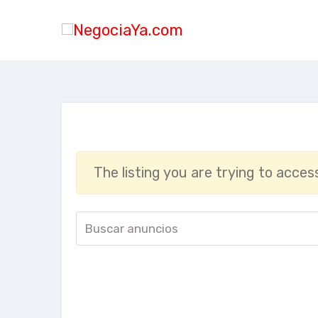
S
a
l
t
a
r
a
l
c
The listing you are trying to access
o
n
t
e
n
i
d